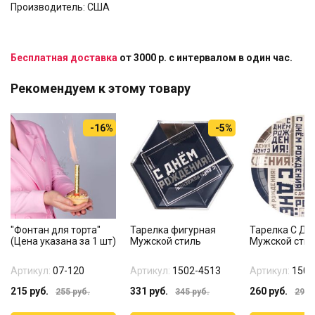
Производитель: США
Бесплатная доставка
от 3000 р. с интервалом в один час.
Рекомендуем к этому товару
-16%
-5%
"Фонтан для торта"
Тарелка фигурная
Тарелка С ДР
(Цена указана за 1 шт)
Мужской стиль
Мужской сти
Артикул:
07-120
Артикул:
1502-4513
Артикул:
1502
215
руб.
331
руб.
260
руб.
255
руб.
345
руб.
299
р