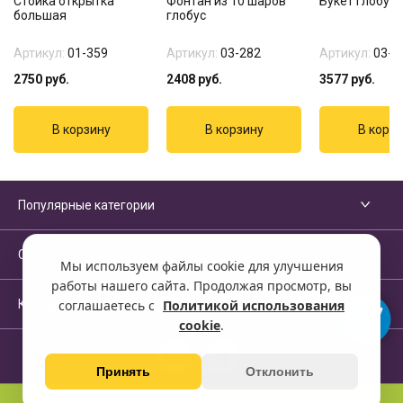
Стойка открытка
Фонтан из 10 шаров
Букет глобус
большая
глобус
Артикул:
01-359
Артикул:
03-282
Артикул:
03-2
2750
руб.
2408
руб.
3577
руб.
Популярные категории
Сервисы и помощь
Мы используем файлы cookie для улучшения
работы нашего сайта. Продолжая просмотр, вы
Компания
соглашаетесь с
Политикой использования
cookie
.
Принять
Отклонить