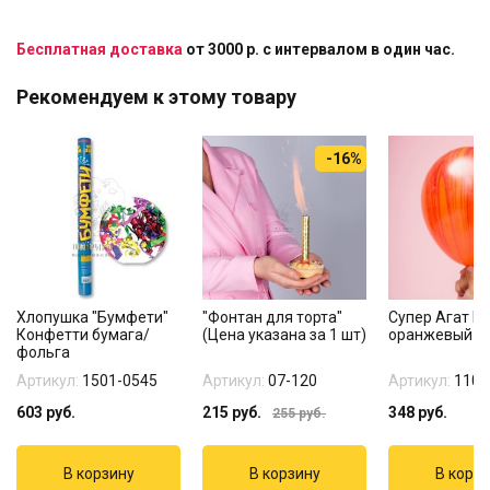
Бесплатная доставка
от 3000 р. с интервалом в один час.
Рекомендуем к этому товару
-16%
Хлопушка "Бумфети"
"Фонтан для торта"
Супер Агат К
Конфетти бумага/
(Цена указана за 1 шт)
оранжевый
фольга
Артикул:
1501-0545
Артикул:
07-120
Артикул:
1108
603
руб.
215
руб.
348
руб.
255
руб.