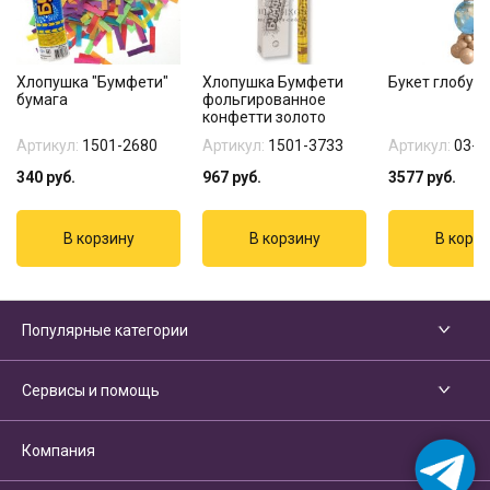
Хлопушка "Бумфети"
Хлопушка Бумфети
Букет глобус
бумага
фольгированное
конфетти золото
Артикул:
1501-2680
Артикул:
1501-3733
Артикул:
03-2
340
руб.
967
руб.
3577
руб.
Популярные категории
Сервисы и помощь
Компания