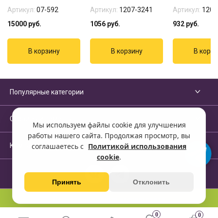
Артикул:
07-592
Артикул:
1207-3241
Артикул:
1207
15000
руб.
1056
руб.
932
руб.
Популярные категории
Сервисы и помощь
Мы используем файлы cookie для улучшения
работы нашего сайта. Продолжая просмотр, вы
Компания
соглашаетесь с
Политикой использования
cookie
.
Принять
Отклонить
Перейти на полную версию сайта
0
0