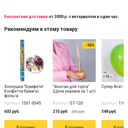
Бесплатная доставка
от 3000 р. с интервалом в один час.
Рекомендуем к этому товару
-16%
Хлопушка "Бумфети"
"Фонтан для торта"
Супер Агат З
Конфетти бумага/
(Цена указана за 1 шт)
фольга
Артикул:
1501-0545
Артикул:
07-120
Артикул:
1108
603
руб.
215
руб.
348
руб.
255
руб.