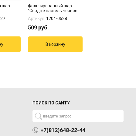
й шар
Фольгированный шар
Фольгированный шар
"
"Сердце пастель черное
"Сердце черное сатин
45 см"
см"
527
Артикул:
1204-0528
Артикул:
1204-0740
509
руб.
509
руб.
ПОИСК ПО САЙТУ
+7(812)648-22-44