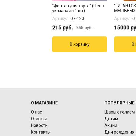
 "Черный и хром
"Фонтан для торта" (Цена
"ГИГАНТС
то, серебро" 20 шт
указана за 1 шт)
МЫЛЬНЫХ 
кул:
14-112
Артикул:
07-120
Артикул:
0
8
руб.
215
руб.
15000
ру
255
руб.
О МАГАЗИНЕ
ПОПУЛЯРНЫЕ 
О нас
Шары с гелием
Отзывы
Детям
Новости
Акции
Контакты
Дни рождения