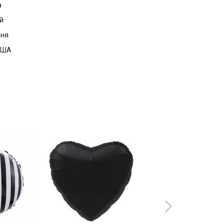
а
й
дня
 США