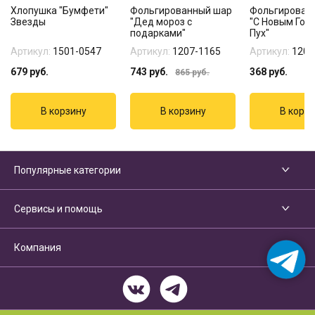
Хлопушка "Бумфети"
Фольгированный шар
Фольгирован
Звезды
"Дед мороз с
"С Новым Год
подарками"
Пух"
Артикул:
1501-0547
Артикул:
1207-1165
Артикул:
1202
679
руб.
743
руб.
368
руб.
865
руб.
Популярные категории
Сервисы и помощь
Компания