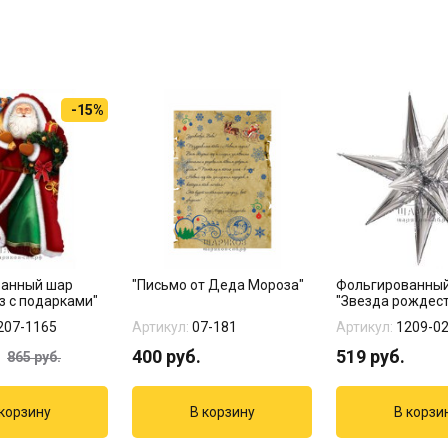
-15%
ванный шар
"Письмо от Деда Мороза"
Фольгированны
з с подарками"
"Звезда рождес
серебрян...
207-1165
Артикул:
07-181
Артикул:
1209-0
400
руб.
519
руб.
865
руб.