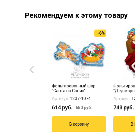
Рекомендуем к этому товару
-6%
альские огни, 6 шт.
Фольгированный шар
Фольгиро
"Санта на Санях"
"Дед моро
кул:
09-924
Артикул:
1207-1074
Артикул:
1
руб.
614
руб.
743
руб.
650
руб.