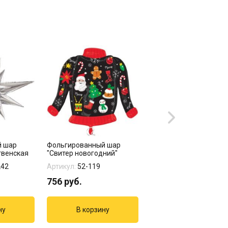
й шар
Фольгированный шар
Фольгированный шар
твенская
"Свитер новогодний"
"Снежинка блеск"
242
Артикул:
52-119
Артикул:
52-123
756
руб.
998
руб.