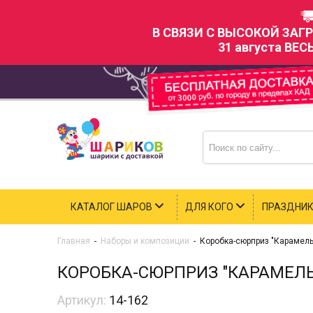
В СВЯЗИ С ВЫСОКОЙ ЗАГ
31 августа ВЕС
КАТАЛОГ ШАРОВ
ДЛЯ КОГО
ПРАЗДНИ
Главная
-
Наборы и композиции
-
Коробка-сюрприз "Карамел
КОРОБКА-СЮРПРИЗ "КАРАМЕЛ
Артикул:
14-162