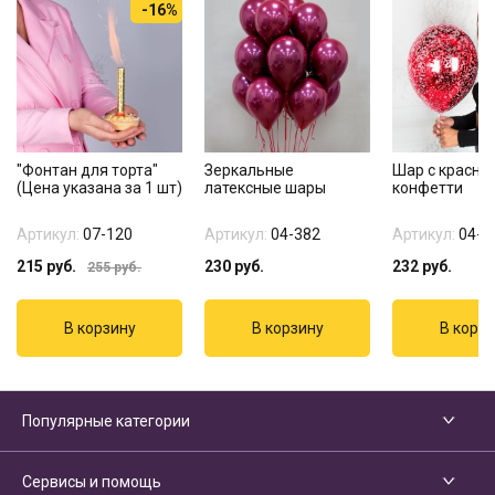
-16%
"Фонтан для торта"
Зеркальные
Шар с красны
(Цена указана за 1 шт)
латексные шары
конфетти
Артикул:
07-120
Артикул:
04-382
Артикул:
04-4
215
руб.
230
руб.
232
руб.
255
руб.
Популярные категории
Сервисы и помощь