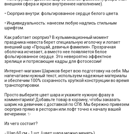
внешняя сфера и яркое внутреннее наполнение).
• Сюрприз внутри: фольгированное сердце белого цвета.
• Индивидуальность: нанесем любую надпись стильным
шрифтом.
Как работает сюрприз? В кульминационный момент
праздника невеста берет специальную иголочку и лопает
внешний шар «Прощай, девичья фамилия». Прозрачная
оболочка исчезает, а вместо нее появляется белое
фольгированное сердце. Это невероятно эффектное
зрелище и потрясающие кадры для фотосессии!
Интернет-магазин Шариков берет всю подготовку на себя. Мы
напечатаем нужный текст, используем надежные материалы
и обеспечим 100% сохранность хрупкой конструкции во время
транспортировки.
Просто выберите цвет шара и укажите нужную фразу в
комментариях! Добавьте товар в корзину, чтобы заказать
шарик на девичник с доставкой по СПб. Мы бережно привезем
сюрприз прямо в ресторан или лофт точно к началу вашей
вечеринки. ✨
Из чего состоит?
- Шар 60 см - 1 шт. (цвет шара можно менять)