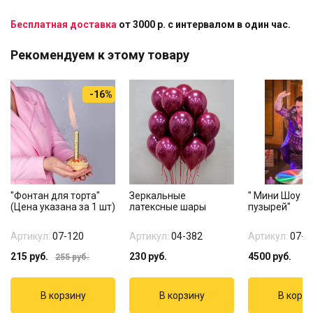
Бесплатная доставка
от 3000 р. с интервалом в один час.
Рекомендуем к этому товару
-16%
"Фонтан для торта"
Зеркальные
" Мини Шоу м
(Цена указана за 1 шт)
латексные шары
пузырей"
Артикул:
07-120
Артикул:
04-382
Артикул:
07-5
215
руб.
230
руб.
4500
руб.
255
руб.