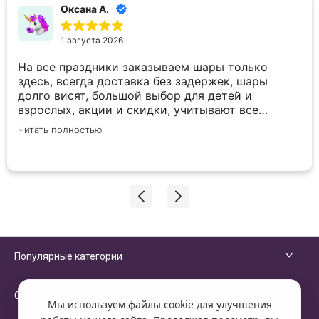
Оксана А.
1 августа 2026
На все праздники заказываем шары только
здесь, всегда доставка без задержек, шары
долго висят, большой выбор для детей и
взрослых, акции и скидки, учитывают все
пожелания по внесению корректировок в заказ.
Читать полностью
Спасибо вам большое!
Популярные категории
Сервисы и помощь
Мы используем файлы cookie для улучшения