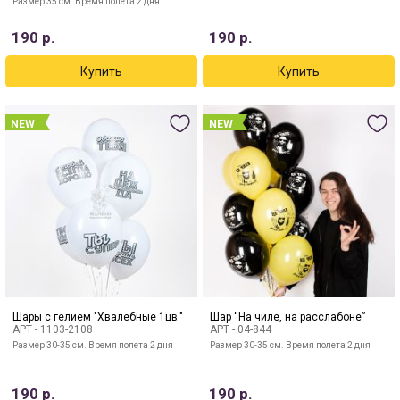
Размер 35 см. Время полета 2 дня
190
р.
190
р.
NEW
NEW
Шары с гелием "Хвалебные 1цв."
Шар “На чиле, на расслабоне”
АРТ -
1103-2108
АРТ -
04-844
Размер 30-35 см. Время полета 2 дня
Размер 30-35 см. Время полета 2 дня
190
р.
190
р.