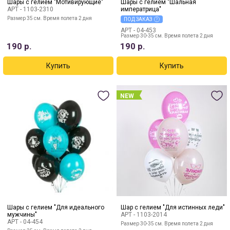
Шары с гелием "Мотивирующие"
Шары с гелием "Шальная
АРТ -
1103-2310
императрица"
Размер 35 см. Время полета 2 дня
ПОД ЗАКАЗ
АРТ -
04-453
Размер 30-35 см. Время полета 2 дня
190
р.
190
р.
NEW
Шары с гелием "Для идеального
Шар с гелием "Для истинных леди"
мужчины"
АРТ -
1103-2014
АРТ -
04-454
Размер 30-35 см. Время полета 2 дня