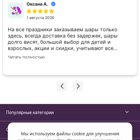
Оксана А.
1 августа 2026
На все праздники заказываем шары только
здесь, всегда доставка без задержек, шары
долго висят, большой выбор для детей и
взрослых, акции и скидки, учитывают все
пожелания по внесению корректировок в заказ.
Читать полностью
Спасибо вам большое!
Популярные категории
Сервисы и помощь
Мы используем файлы cookie для улучшения