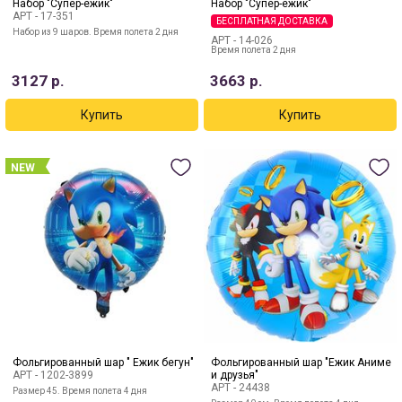
Набор "Супер-ёжик"
Набор "Супер-ежик"
АРТ -
17-351
БЕСПЛАТНАЯ ДОСТАВКА
Набор из 9 шаров. Время полета 2 дня
АРТ -
14-026
Время полета 2 дня
3127
р.
3663
р.
NEW
Фольгированный шар " Ежик бегун"
Фольгированный шар "Ежик Аниме
АРТ -
1202-3899
и друзья"
АРТ -
24438
Размер 45. Время полета 4 дня