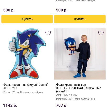
Размер 40 см. Время полета 4 дня
500
р.
500
р.
Фольгированная фигура "Соник"
Фольгированный шар
АРТ -
L217
ФОЛЬГИРОВАННАЯ "Ежик аниме
(синий)"
Размер 70 см. Время полета 4 дня
АРТ -
1207-5267
Размер 66 см. Время полета 4 дня
1142
р.
707
р.