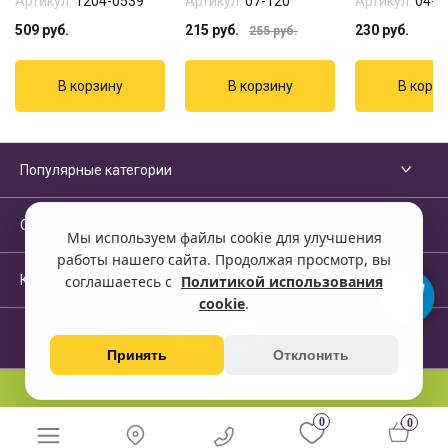
Артикул:
1204-0539
Артикул:
07-120
Артикул:
04-3
509
руб.
215
руб.
230
руб.
255
руб.
Популярные категории
Сервисы и помощь
Мы используем файлы cookie для улучшения
работы нашего сайта. Продолжая просмотр, вы
Компания
соглашаетесь с
Политикой использования
cookie
.
Принять
Отклонить
Перейти на полную версию сайта
0
0