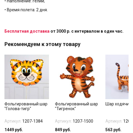
• Наполнение: гелий;
• Время полета: 2 дня.
Бесплатная доставка
от 3000 р. с интервалом в один час.
Рекомендуем к этому товару
Фольгированный шар
Фольгированный шар
Шар ходячий 
"Голова-тигр"
"Тигренок"
Артикул:
1207-1384
Артикул:
1207-1500
Артикул:
1208
1449
руб.
849
руб.
563
руб.