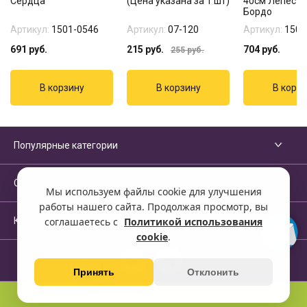
Сердца
(Цена указана за 1 шт)
40см Лепестк
Бордо
Артикул:
1501-0546
Артикул:
07-120
Артикул:
1501
691
руб.
215
руб.
704
руб.
255
руб.
Популярные категории
Сервисы и помощь
Мы используем файлы cookie для улучшения
работы нашего сайта. Продолжая просмотр, вы
Компания
соглашаетесь с
Политикой использования
cookie
.
Принять
Отклонить
Перейти на полную версию сайта