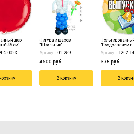
ванный шар
Фигура и шаров
Фольгированны
ный 45 см"
"Школьник"
"Поздравляем в
204-0093
Артикул:
01-259
Артикул:
1202-1
4500
руб.
378
руб.