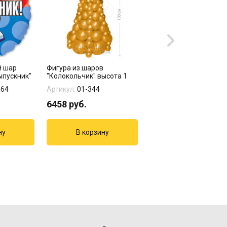
й шар
Фигура из шаров
Фигура из шаров "Зол
ыпускник"
"Колокольчик" высота 1
Колокольчик"
метр
464
Артикул:
01-344
Артикул:
01-345
6458
руб.
3342
руб.