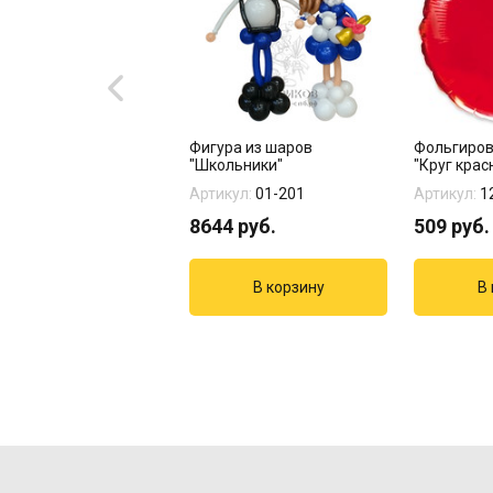
гированный шар "
Фигура из шаров
Фольгиро
ллик красная"
"Школьники"
"Круг крас
кул:
1204-1271
Артикул:
01-201
Артикул:
1
9
руб.
8644
руб.
509
руб.