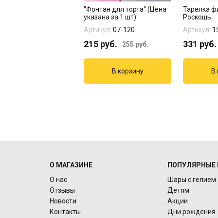
гированная фигура
"Фонтан для торта" (Цена
Тарелка ф
ибара в колпаке"
указана за 1 шт)
Роскошь
кул:
1207-6010
Артикул:
07-120
Артикул:
1
руб.
215
руб.
331
руб.
255
руб.
О МАГАЗИНЕ
ПОПУЛЯРНЫЕ 
О нас
Шары с гелием
Отзывы
Детям
Новости
Акции
Контакты
Дни рождения