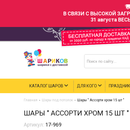
В СВЯЗИ С ВЫСОКОЙ ЗАГ
31 августа ВЕС
КАТАЛОГ ШАРОВ
ДЛЯ КОГО
ПРАЗДНИ
Главная
-
Шары под потолок
-
Шары " Ассорти хром 15 шт "
ШАРЫ " АССОРТИ ХРОМ 15 ШТ "
Артикул:
17-969