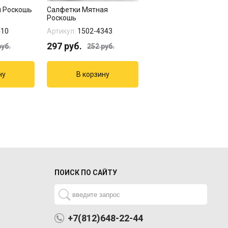
я Роскошь
Салфетки Мятная
Стаканчики Мятная
Роскошь
роскошь
410
Артикул:
1502-4343
Артикул:
1502-4342
297
руб.
250
руб.
уб.
252
руб.
299
руб.
ПОИСК ПО САЙТУ
+7(812)648-22-44