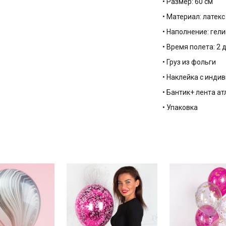
• Размер: 60 см
• Материал: латек
• Наполнение: гели
• Время полета: 2 
• Груз из фольги
• Наклейка с инд
• Бантик+ лента а
• Упаковка