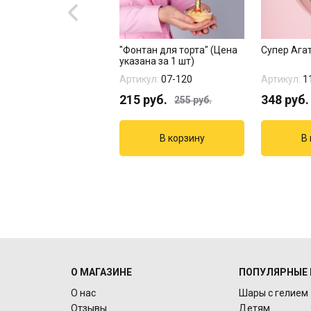
я 20 шаров "С Днем
"Фонтан для торта" (Цена
Супер Ага
ения, Доченька"
указана за 1 шт)
кул:
18-312
Артикул:
07-120
Артикул:
1
0
руб.
215
руб.
348
руб.
3988
руб.
255
руб.
О МАГАЗИНЕ
ПОПУЛЯРНЫЕ 
О нас
Шары с гелием
Отзывы
Детям