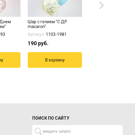
 Днем
Шар с гелием "С ДР
Шары хром: АКЦИЯ! 25
ки"
macaron"
штук
993
Артикул:
1103-1981
Артикул:
04-467
190
руб.
4625
руб.
5625
руб.
ПОИСК ПО САЙТУ