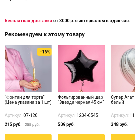
Бесплатная доставка
от 3000 р. с интервалом в один час.
Рекомендуем к этому товару
-16%
"Фонтан для торта"
Фольгированный шар
Супер Агат ч
(Цена указана за 1 шт)
"Звезда черная 45 см"
белый
Артикул:
07-120
Артикул:
1204-0545
Артикул:
1108
215
руб.
509
руб.
348
руб.
255
руб.