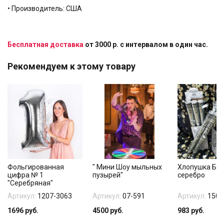
• Производитель: США
Бесплатная доставка
от 3000 р. с интервалом в один час.
Рекомендуем к этому товару
Фольгированная
" Мини Шоу мыльных
Хлопушка Бу
цифра № 1
пузырей"
серебро
"Серебряная"
Артикул:
1207-3063
Артикул:
07-591
Артикул:
1501
1696
руб.
4500
руб.
983
руб.