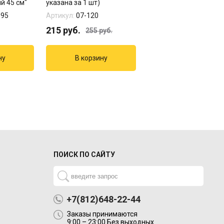
й 45 см"
указана за 1 шт)
Рождения "Звезды" 8 
шт...
095
Артикул:
07-120
Артикул:
1502-1130-1
215
руб.
121
руб.
255
руб.
140
руб.
ПОИСК ПО САЙТУ
+7(812)648-22-44
Заказы принимаются
9:00 – 23:00 Без выходных