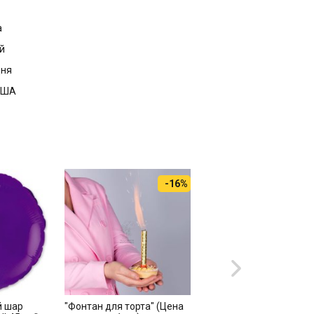
а
й
дня
 США
-16%
-
й шар
"Фонтан для торта" (Цена
Свечи для торта С Дн