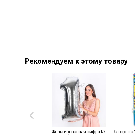
Рекомендуем к этому товару
ра из шаров
Фольгированная цифра №
Хлопушка 