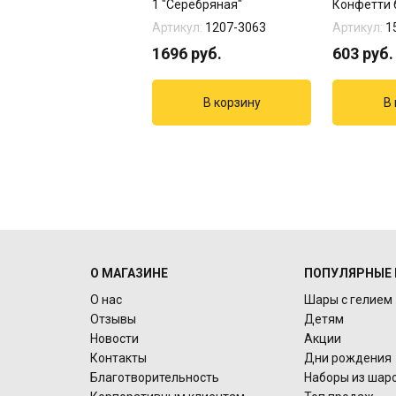
летовый зубастик"
1 "Серебряная"
Конфетти 
кул:
01-570
Артикул:
1207-3063
Артикул:
1
0
руб.
1696
руб.
603
руб.
О МАГАЗИНЕ
ПОПУЛЯРНЫЕ 
О нас
Шары с гелием
Отзывы
Детям
Новости
Акции
Контакты
Дни рождения
Благотворительность
Наборы из шар