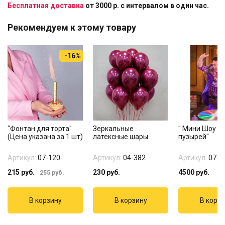
Бесплатная доставка
от 3000 р. с интервалом в один час.
Рекомендуем к этому товару
-16%
"Фонтан для торта"
Зеркальные
" Мини Шоу м
(Цена указана за 1 шт)
латексные шары
пузырей"
Артикул:
07-120
Артикул:
04-382
Артикул:
07-5
215
руб.
230
руб.
4500
руб.
255
руб.