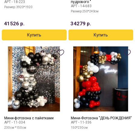
АРТ -
18-223
пудрового "
АРТ -
14-683
Размер: 3920*1920
Размер 250*240см
41526
р.
34279
р.
Мини-фотозона с пайетками
Мини-Фотозона "ДЕНЬ РОЖДЕНИЯ"
АРТ -
11-334
АРТ -
11-336
230 см *150 см
150*230 см