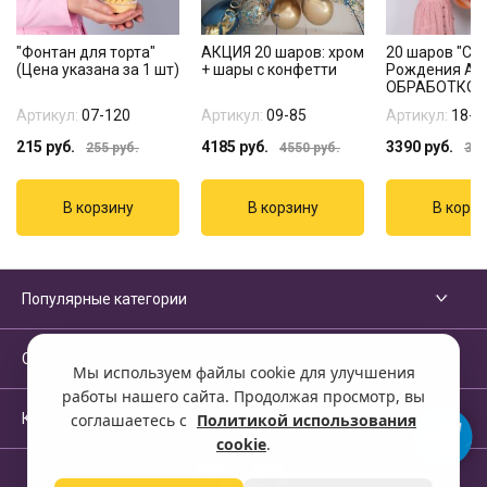
"Фонтан для торта"
АКЦИЯ 20 шаров: хром
20 шаров "С 
(Цена указана за 1 шт)
+ шары с конфетти
Рождения Асс
ОБРАБОТКОЙ
Артикул:
07-120
Артикул:
09-85
Артикул:
18-1
215
руб.
4185
руб.
3390
руб.
255
руб.
4550
руб.
380
Популярные категории
Сервисы и помощь
Мы используем файлы cookie для улучшения
работы нашего сайта. Продолжая просмотр, вы
Компания
соглашаетесь с
Политикой использования
cookie
.