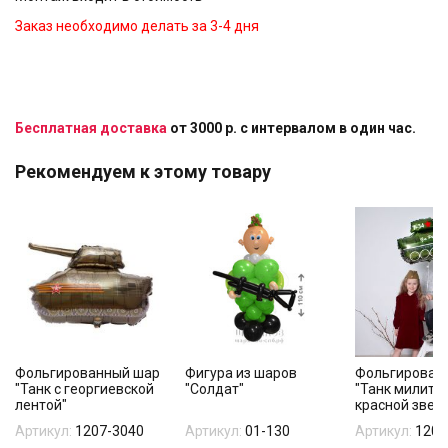
Заказ необходимо делать за 3-4 дня
Бесплатная доставка
от 3000 р. с интервалом в один час.
Рекомендуем к этому товару
Фольгированный шар
Фигура из шаров
Фольгирован
"Танк с георгиевской
"Солдат"
"Танк милитар
лентой"
красной звезд
Артикул:
1207-3040
Артикул:
01-130
Артикул:
1207