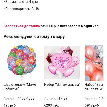
• Время полета: 4 дня
• Производитель: США
Бесплатная доставка
от 3000 р. с интервалом в один час.
Рекомендуем к этому товару
Шар с гелием "Маме
Набор "Милым дамам"
Набор "Весь 
любимой"
начинается с
Артикул:
1103-1338
Артикул:
17-89
Артикул:
17-1
190
руб.
6293
руб.
5918
руб.