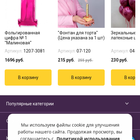
Фольгированная
"Фонтан для торта"
Зеркальные
цифра № 1
(Цена указана за 1 шт)
латексные ш
"Малиновая"
Артикул:
1207-3081
Артикул:
07-120
Артикул:
04-3
1696
руб.
215
руб.
230
руб.
255
руб.
Популярные категории
Сервисы и помощь
Мы используем файлы cookie для улучшения
работы нашего сайта. Продолжая просмотр, вы
Компания
соглашаетесь с
Политикой использования