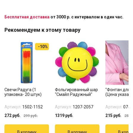
Бесплатная доставка
от 3000 р. с интервалом в один час.
Рекомендуем к этому товару
-10%
Свечи Радуга (1
Фольгированный шар
"Фонтан для т
упаковка- 20 штук)
"Смайл Радужный"
(Цена указана
Артикул:
1502-1152
Артикул:
1207-2057
Артикул:
07-1
272
руб.
1319
руб.
215
руб.
299
руб.
255
р