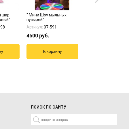
й шар
" Мини Шоу мыльных
Хлопушка Бумфети 30
овый"
пузырей"
конфетти фольга золо
898
Артикул:
07-591
Артикул:
1501-1780
4500
руб.
504
руб.
ПОИСК ПО САЙТУ