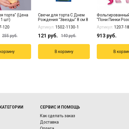
я торта" (Цена
Свечи для торта С Днем
Фольгированны
 1 шт)
Рождения "Звезды" 8 см 8
"Пони Пинки Роз
шт...
7-120
Артикул:
1502-1130-1
Артикул:
1207-1
121
руб.
913
руб.
255
руб.
140
руб.
КАТЕГОРИИ
СЕРВИС И ПОМОЩЬ
Как сделать заказ
Доставка
Оплата