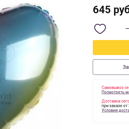
645
руб
За
Самовывоз се
Посмотреть м
Доставка сег
при заказе от
Условия дост