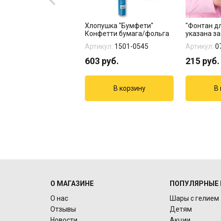
ьгированный шар
Хлопушка "Бумфети"
"Фонтан дл
и на прогулке"
Конфетти бумага/фольга
указана за
кул:
1202-2327
Артикул:
1501-0545
Артикул:
0
руб.
603
руб.
215
руб.
О МАГАЗИНЕ
ПОПУЛЯРНЫЕ 
О нас
Шары с гелием
Отзывы
Детям
Новости
Акции