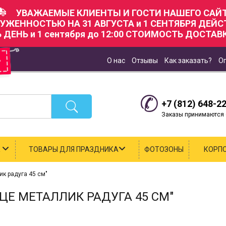
УВАЖАЕМЫЕ КЛИЕНТЫ И ГОСТИ НАШЕГО САЙТ
РУЖЕННОСТЬЮ НА 31 АВГУСТА и 1 СЕНТЯБРЯ ДЕЙ
Ь ДЕНЬ и 1 сентября до 12:00 СТОИМОСТЬ ДОСТАВК
О нас
Отзывы
Как заказать?
О
+7 (812) 648-2
Заказы принимаются с
К
ТОВАРЫ ДЛЯ ПРАЗДНИКА
ФОТОЗОНЫ
КОРП
к радуга 45 см"
Е МЕТАЛЛИК РАДУГА 45 СМ"