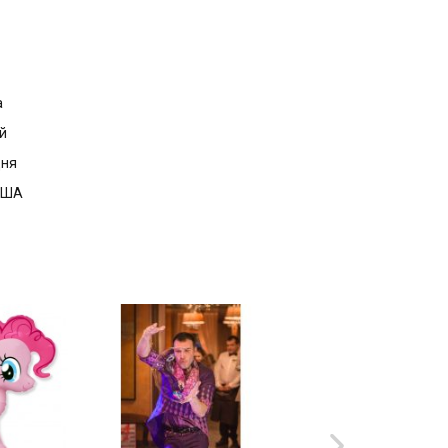
а
й
дня
 США