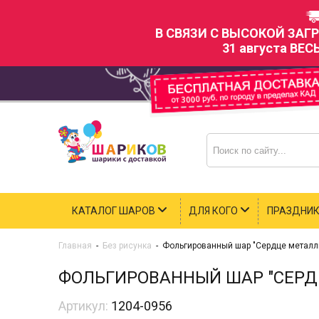
В СВЯЗИ С ВЫСОКОЙ ЗАГ
31 августа ВЕС
КАТАЛОГ ШАРОВ
ДЛЯ КОГО
ПРАЗДНИ
Главная
-
Без рисунка
-
Фольгированный шар "Сердце металли
ФОЛЬГИРОВАННЫЙ ШАР "СЕРДЦ
Артикул:
1204-0956