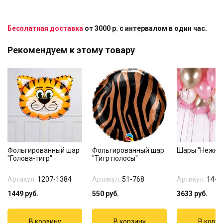
Бесплатная доставка
от 3000 р. с интервалом в один час.
Рекомендуем к этому товару
Фольгированный шар
Фольгированный шар
Шары "Нежные
"Голова-тигр"
"Тигр полосы"
Артикул:
1207-1384
Артикул:
51-768
Артикул:
14-1
1449
руб.
550
руб.
3633
руб.