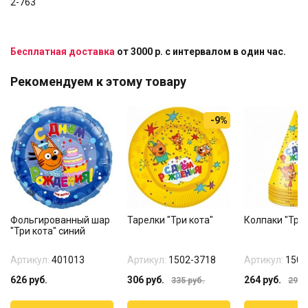
2-763
Бесплатная доставка
от 3000 р. с интервалом в один час.
Рекомендуем к этому товару
-9%
Фольгированный шар
Тарелки "Три кота"
Колпаки "Три 
"Три кота" синий
Артикул:
401013
Артикул:
1502-3718
Артикул:
1501
626
руб.
306
руб.
264
руб.
335
руб.
292
р