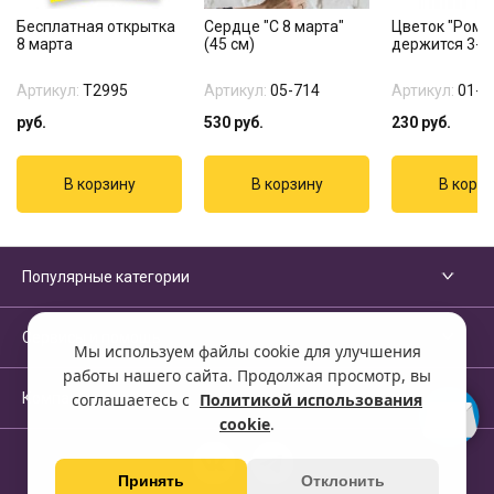
Бесплатная открытка
Сердце "С 8 марта"
Цветок "Рома
8 марта
(45 см)
держится 3-4
Артикул:
Т2995
Артикул:
05-714
Артикул:
01-2
руб.
530
руб.
230
руб.
Популярные категории
Сервисы и помощь
Мы используем файлы cookie для улучшения
работы нашего сайта. Продолжая просмотр, вы
Компания
соглашаетесь с
Политикой использования
cookie
.
Принять
Отклонить