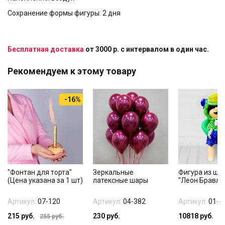
Сохранение формы фигуры: 2 дня
Бесплатная доставка
от 3000 р. с интервалом в один час.
Рекомендуем к этому товару
-16%
"Фонтан для торта"
Зеркальные
Фигура из ша
(Цена указана за 1 шт)
латексные шары
"Леон Бравл 
Артикул:
07-120
Артикул:
04-382
Артикул:
01-5
215
руб.
230
руб.
10818
руб.
255
руб.