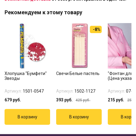
Рекомендуем к этому товару
-8%
Хлопушка "Бумфети"
Свечи Белые пастель
"Фонтан для т
Звезды
(Цена указана
Артикул:
1501-0547
Артикул:
1502-1127
Артикул:
07-1
679
руб.
393
руб.
215
руб.
425
руб.
255
р