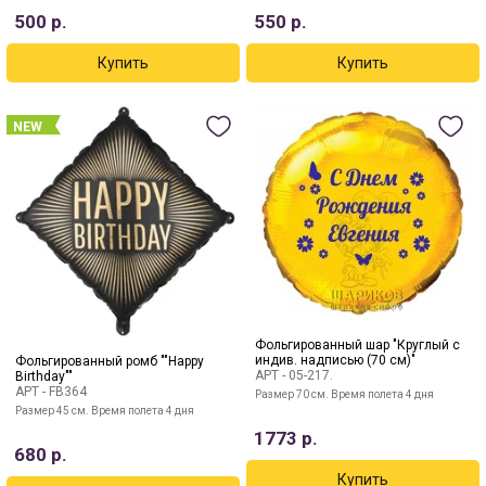
500
р.
550
р.
NEW
Фольгированный шар "Круглый с
индив. надписью (70 см)"
Фольгированный ромб ""Happy
АРТ -
05-217.
Birthday""
АРТ -
FB364
Размер 70 см. Время полета 4 дня
Размер 45 см. Время полета 4 дня
1773
р.
680
р.