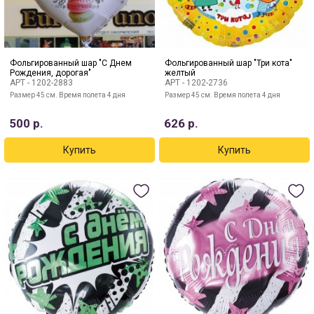
Фольгированный шар "С Днем
Фольгированный шар "Три кота"
Рождения, дорогая"
желтый
АРТ -
1202-2883
АРТ -
1202-2736
Размер 45 см. Время полета 4 дня
Размер 45 см. Время полета 4 дня
500
р.
626
р.