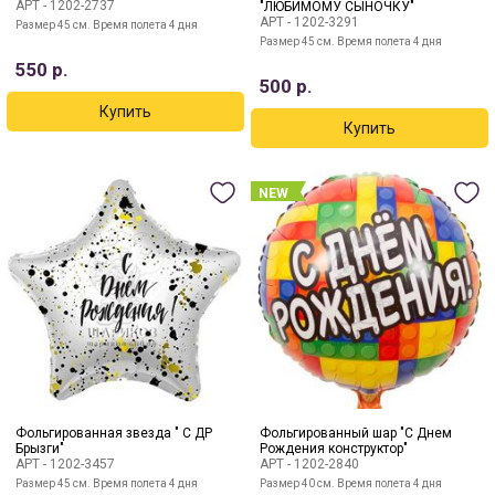
АРТ -
1202-2737
"ЛЮБИМОМУ СЫНОЧКУ"
АРТ -
1202-3291
Размер 45 см. Время полета 4 дня
Размер 45 см. Время полета 4 дня
550
р.
500
р.
NEW
Фольгированная звезда " С ДР
Фольгированный шар "С Днем
Брызги"
Рождения конструктор"
АРТ -
1202-3457
АРТ -
1202-2840
Размер 45 см. Время полета 4 дня
Размер 40 см. Время полета 4 дня