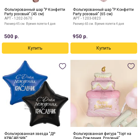
Фольгированный шар "Р Конфетти
Фольгированный шар "Р Конфетти
Party розовый" (45 см)
Party розовый" (65 см)
АРТ -
1202-3670
АРТ -
1203-0823
Размер 45 см. Время полета 4 дня
Размер 65 см. Время полета 4 дня
500
р.
950
р.
Фольгированная звезда "ДР
Фольгированная фигура "Торт на
КРАСАВЧИК"
День Рождения, Розовый"