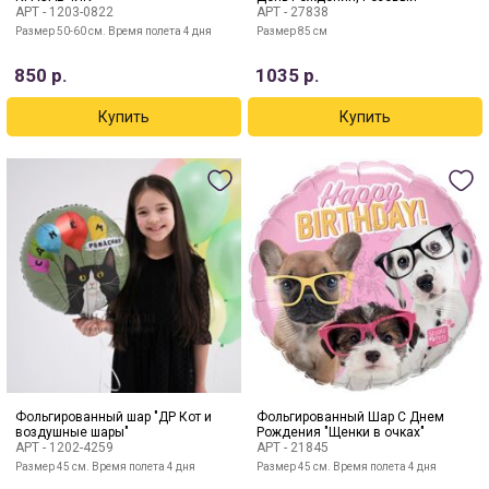
АРТ -
1203-0822
АРТ -
27838
Размер 50-60 см. Время полета 4 дня
Размер 85 см
850
р.
1035
р.
Фольгированный шар "ДР Кот и
Фольгированный Шар С Днем
воздушные шары"
Рождения "Щенки в очках"
АРТ -
1202-4259
АРТ -
21845
Размер 45 см. Время полета 4 дня
Размер 45 см. Время полета 4 дня