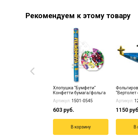
Рекомендуем к этому товару
бка пустая 60*76*80
Хлопушка "Бумфети"
Фольгиро
Синяя)
Конфетти бумага/фольга
"Вертолет 
кул:
14-478-9
Артикул:
1501-0545
Артикул:
1
0
руб.
603
руб.
1150
руб