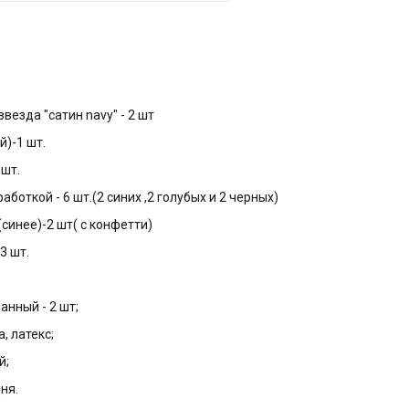
везда "сатин navy" - 2 шт
й)-1 шт.
 шт.
аботкой - 6 шт.(2 синих ,2 голубых и 2 черных)
синее)-2 шт( с конфетти)
3 шт.
анный - 2 шт;
, латекс;
й;
дня.