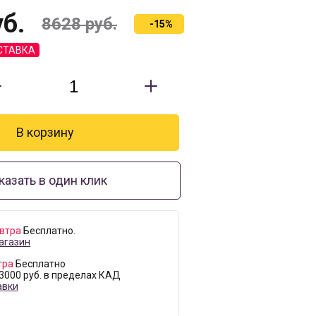
б.
8628
руб.
-15%
СТАВКА
казать в один клик
втра
Бесплатно.
агазин
тра
Бесплатно
 3000 руб. в пределах КАД
авки