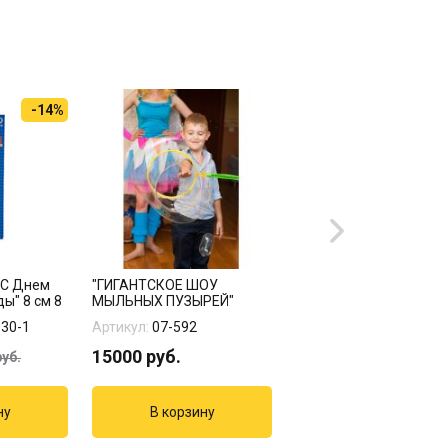
-14%
 С Днем
"ГИГАНТСКОЕ ШОУ
Хлопушка Бумфети
ы" 8 см 8
МЫЛЬНЫХ ПУЗЫРЕЙ"
фольгированное конф
золото
130-1
Артикул:
07-592
Артикул:
1501-3733
15000
руб.
967
руб.
уб.