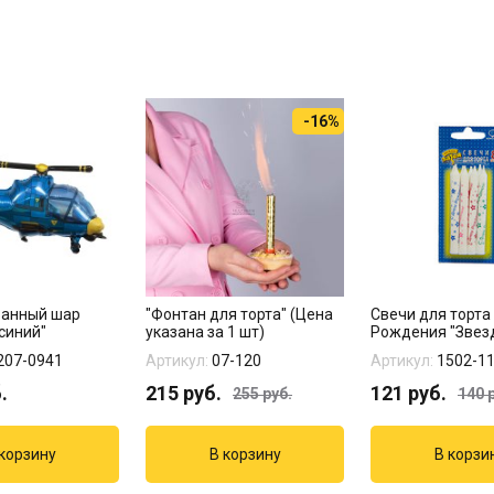
-16%
ванный шар
"Фонтан для торта" (Цена
Свечи для торта
синий"
указана за 1 шт)
Рождения "Звезд
шт...
207-0941
Артикул:
07-120
Артикул:
1502-1
.
215
руб.
121
руб.
255
руб.
140
р