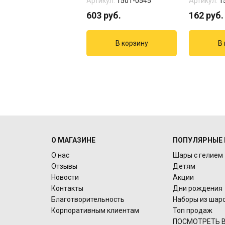
кул:
1202-3813
Артикул:
1501-0545
Артикул:
1
руб.
603
руб.
162
руб.
О МАГАЗИНЕ
ПОПУЛЯРНЫЕ 
О нас
Шары с гелием
Отзывы
Детям
Новости
Акции
Контакты
Дни рождения
Благотворительность
Наборы из шар
Корпоративным клиентам
Топ продаж
ПОСМОТРЕТЬ В