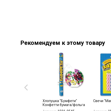
Рекомендуем к этому товару
гированный круг "С
Хлопушка "Бумфети"
Свечи "Ма
ебурашка"
Конфетти бумага/фольга