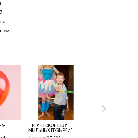
а
й
дня
Россия
но-
"ГИГАНТСКОЕ ШОУ
Хлопушка Бумфети
МЫЛЬНЫХ ПУЗЫРЕЙ"
серебро