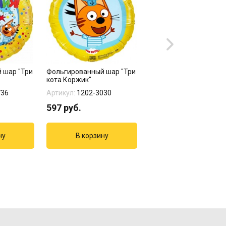
 шар "Три
Фольгированный шар "Три
Фольгированный шар 
кота Коржик"
кота Карамелька"
736
Артикул:
1202-3030
Артикул:
1202-3027
597
руб.
597
руб.