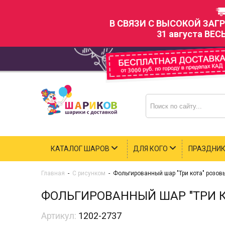
В СВЯЗИ С ВЫСОКОЙ ЗАГ
31 августа ВЕС
КАТАЛОГ ШАРОВ
ДЛЯ КОГО
ПРАЗДНИ
Главная
-
С рисунком
-
Фольгированный шар "Три кота" розов
ФОЛЬГИРОВАННЫЙ ШАР "ТРИ К
Артикул:
1202-2737