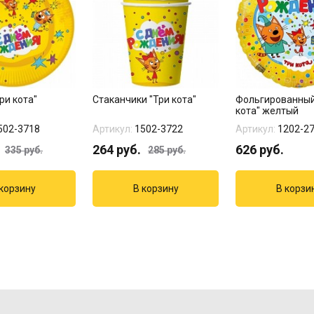
ри кота"
Стаканчики "Три кота"
Фольгированный
кота" желтый
502-3718
Артикул:
1502-3722
Артикул:
1202-2
264
руб.
626
руб.
335
руб.
285
руб.