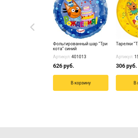
 "Белиссимо" 20 шт
Фольгированный шар "Три
Тарелки "Т
кота" синий
кул:
17-979
Артикул:
401013
Артикул:
1
8
руб.
626
руб.
306
руб.