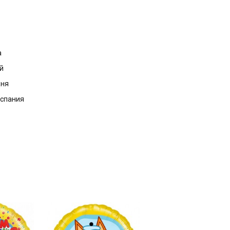
а
й
дня
Испания