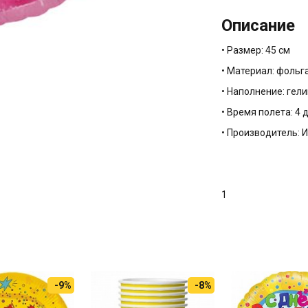
Описание
• Размер: 45 см
• Материал: фольг
• Наполнение: гели
• Время полета: 4 
• Производитель: 
1
-9%
-8%