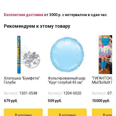
Бесплатная доставка
от 3000 р. с интервалом в один час.
Рекомендуем к этому товару
Хлопушка "Бумфети"
Фольгированный шар
"ГИГАНТСКОЕ
Голуби
"Круг голубой 45 см"
МЫЛЬНЫХ ПУ
Артикул:
1501-0548
Артикул:
1204-0020
Артикул:
07-5
679
руб.
509
руб.
15000
руб.