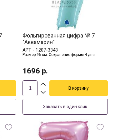
7
Фольгированная цифра № 7
"Аквамарин"
АРТ -
1207-3343
Размер 96 см. Сохранение формы 4 дня
1696
р.
Заказать в один клик