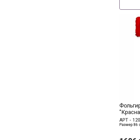
Фольги
"Красна
АРТ -
12
Размер 86 