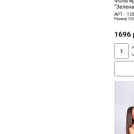
Фольги
"Зелена
АРТ -
12
Размер 102
1696