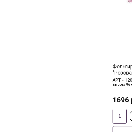
Фольги
"Розова
АРТ -
12
Высота 96 
1696