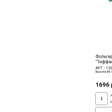
Фольги
"Тиффа
АРТ -
12
Высота 86 
1696