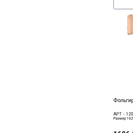
Фольгир
АРТ -
12
Размер 102