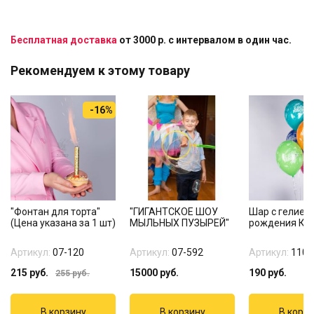
Бесплатная доставка
от 3000 р. с интервалом в один час.
Рекомендуем к этому товару
-16%
"Фонтан для торта"
"ГИГАНТСКОЕ ШОУ
Шар с гелием
(Цена указана за 1 шт)
МЫЛЬНЫХ ПУЗЫРЕЙ"
рождения Ко
Артикул:
07-120
Артикул:
07-592
Артикул:
1103
215
руб.
15000
руб.
190
руб.
255
руб.