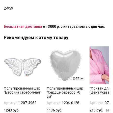
2-959
Бесплатная доставка
от 3000 р. с интервалом в один час.
Рекомендуем к этому товару
Фольгированный шар
Фольгированный шар
"Фонтан для т
"Бабочка серебряная"
"Сердце серебро 70
(Цена указана
см"
Артикул:
1207-4962
Артикул:
1204-0128
Артикул:
07-1
1243
руб.
1136
руб.
215
руб.
255
р