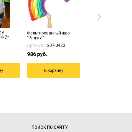
ОУ
Фольгированный шар
Ходячий шар "Единоро
РЕЙ"
"Радуга"
Звездная радуга"
Артикул:
1207-3420
Артикул:
1208-0440
986
руб.
482
руб.
ПОИСК ПО САЙТУ