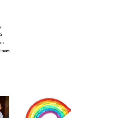
а
й
дня
Италия