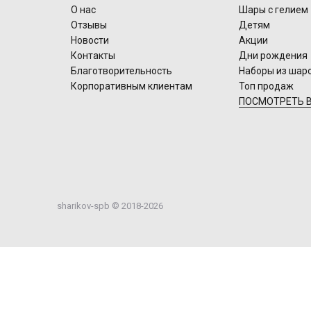
О нас
Шары с гелием
Отзывы
Детям
Новости
Акции
Контакты
Дни рождения
Благотворительность
Наборы из шар
Корпоративным клиентам
Топ продаж
ПОСМОТРЕТЬ В
sharikov-spb © 2018-2026