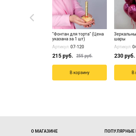
 "Розовое золото с
"Фонтан для торта" (Цена
Зеркальны
етти" 15 шт
указана за 1 шт)
шары
кул:
14-120
Артикул:
07-120
Артикул:
0
1
руб.
215
руб.
230
руб.
255
руб.
О МАГАЗИНЕ
ПОПУЛЯРНЫЕ 