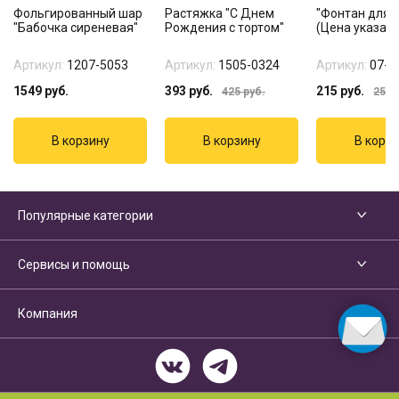
Фольгированный шар
Растяжка "С Днем
"Фонтан для т
"Бабочка сиреневая"
Рождения с тортом"
(Цена указана
Артикул:
1207-5053
Артикул:
1505-0324
Артикул:
07-1
1549
руб.
393
руб.
215
руб.
425
руб.
255
р
Популярные категории
Сервисы и помощь
Компания