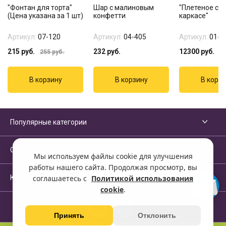
"Фонтан для торта"
Шар с малиновым
"Плетеное се
(Цена указана за 1 шт)
конфетти
каркасе"
Артикул:
07-120
Артикул:
04-405
Артикул:
01-5
215
руб.
232
руб.
12300
руб.
255
руб.
Популярные категории
Сервисы и помощь
Мы используем файлы cookie для улучшения
работы нашего сайта. Продолжая просмотр, вы
Компания
соглашаетесь с
Политикой использования
cookie
.
Принять
Отклонить