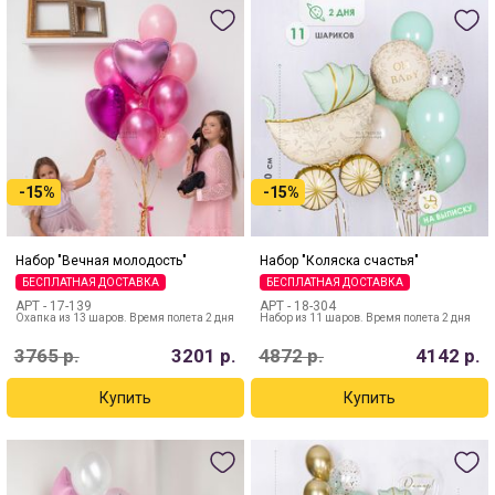
-15%
-15%
Набор "Вечная молодость"
Набор "Коляска счастья"
БЕСПЛАТНАЯ ДОСТАВКА
БЕСПЛАТНАЯ ДОСТАВКА
АРТ -
17-139
АРТ -
18-304
Охапка из 13 шаров. Время полета 2 дня
Набор из 11 шаров. Время полета 2 дня
3765
р.
3201
р.
4872
р.
4142
р.