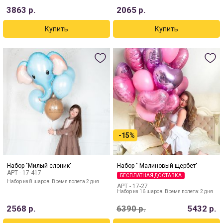
3863
р.
2065
р.
-15%
Набор "Милый слоник"
Набор " Малиновый щербет"
АРТ -
17-417
БЕСПЛАТНАЯ ДОСТАВКА
Набор из 8 шаров. Время полета 2 дня
АРТ -
17-27
Набор из 16 шаров. Время полета: 2 дня
2568
р.
6390
р.
5432
р.