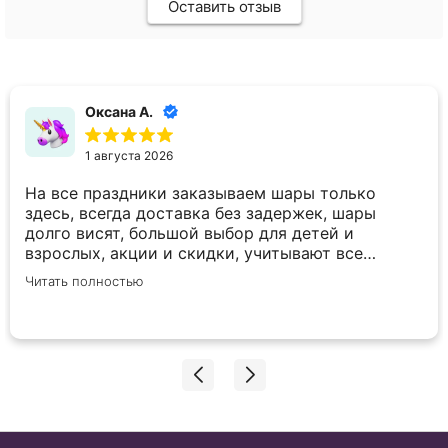
Оставить отзыв
Оксана А.
1 августа 2026
На все праздники заказываем шары только
здесь, всегда доставка без задержек, шары
долго висят, большой выбор для детей и
взрослых, акции и скидки, учитывают все
пожелания по внесению корректировок в заказ.
Читать полностью
Спасибо вам большое!