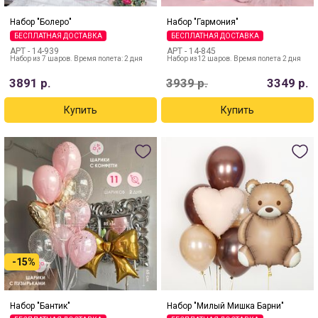
Набор "Болеро"
Набор "Гармония"
БЕСПЛАТНАЯ ДОСТАВКА
БЕСПЛАТНАЯ ДОСТАВКА
АРТ -
14-939
АРТ -
14-845
Набор из 7 шаров. Время полета: 2 дня
Набор из12 шаров. Время полета 2 дня
3891
р.
3939
р.
3349
р.
-15%
Набор "Бантик"
Набор "Милый Мишка Барни"