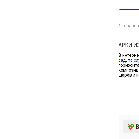
1
товаров
АРКИ И
В интерне
сад
,
по с
горизонта
композици
шаров и и