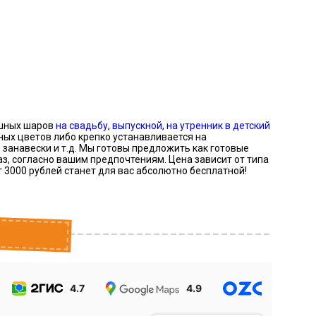
ушных шаров
на свадьбу
,
выпускной
,
на утренник в детский
ных цветов либо крепко устанавливается на
, занавески и т.д. Мы готовы предложить как готовые
каз, согласно вашим предпочтениям. Цена зависит от типа
т 3000 рублей станет для вас абсолютно бесплатной!
4.7
4.9
4.9