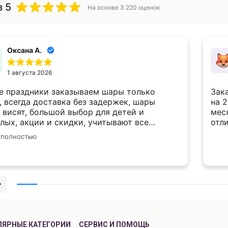
 5
На основе
3 220
оценок
Оксана А.
1 августа 2026
е праздники заказываем шары только
Зак
, всегда доставка без задержек, шары
на 
 висят, большой выбор для детей и
месяца. Спасибо за 
лых, акции и скидки, учитывают все
отл
ания по внесению корректировок в заказ.
 полностью
бо вам большое!
ЛЯРНЫЕ КАТЕГОРИИ
СЕРВИС И ПОМОЩЬ