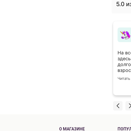
5.0
из
Екатерина с.
28 мая 2026
о Вам за качественную и прекрасно
На вс
зованную работу! Все четко и вовремя,на
здесь
жно положиться.Делали оформление
долго
го зала к последнему звонку.С
взрос
ером все оговорили -подтвердили-
пожел
полностью
Читать
 предоплату.Ближе к дате еще раз
Спаси
ились.Всегда на связи. Доставка даже
,чем оговаривали(нам это было важно)
ль мне очень помог,так как я встречала
 одна,помог донести и
овать.Родителям,ученикам и учителям
илась цветовая гамма(нам менеджер
жил к цветам нашего зала).Только
е впечатление,спасибо,мы будем
О МАГАЗИНЕ
ПОПУ