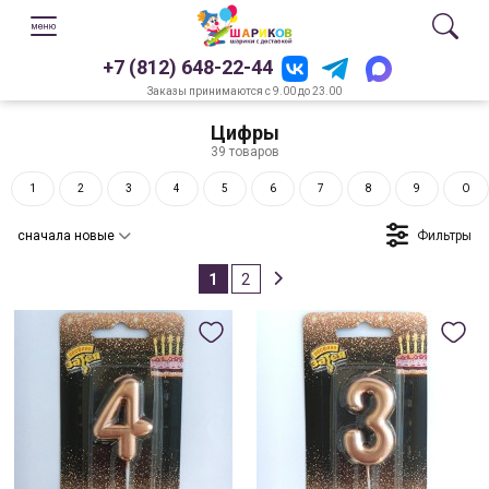
+7 (812) 648-22-44
Заказы принимаются с 9.00 до 23.00
Цифры
39 товаров
1
2
3
4
5
6
7
8
9
O
Фильтры
сначала новые
1
2