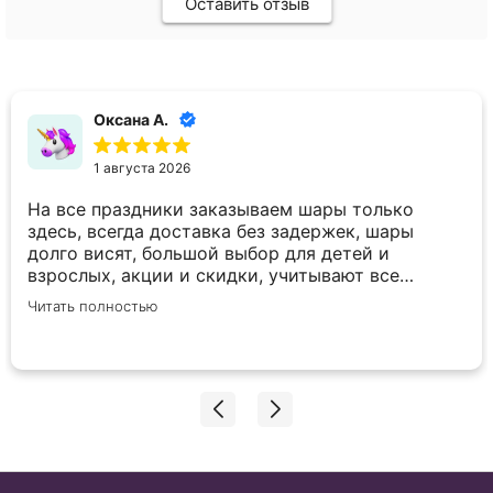
Оставить отзыв
Оксана А.
1 августа 2026
На все праздники заказываем шары только
здесь, всегда доставка без задержек, шары
долго висят, большой выбор для детей и
взрослых, акции и скидки, учитывают все
пожелания по внесению корректировок в заказ.
Читать полностью
Спасибо вам большое!