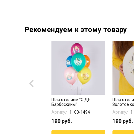
Рекомендуем к этому товару
е шары "Лантан" 15
Шар с гелием "С ДР
Шар с гел
Барбоскины"
Золотое к
кул:
14-451
Артикул:
1103-1494
Артикул:
1
3
руб.
190
руб.
190
руб.