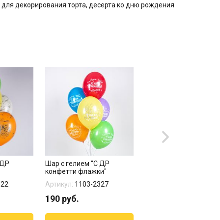
для декорирования торта, десерта ко дню рождения
 ДР
Шар с гелием "С ДР
Шар с гелием "С ДР
конфетти флажки"
динозаврик"
122
Артикул:
1103-2327
Артикул:
1103-2293
190
руб.
190
руб.